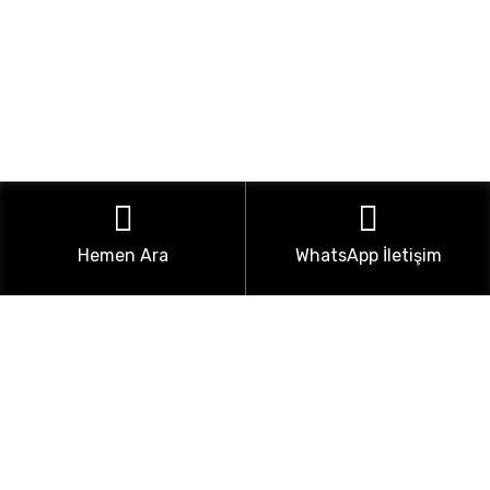
Hemen Ara
WhatsApp İletişim
2000 yılında üretime başlayan
ÜMSAN DÖKÜM